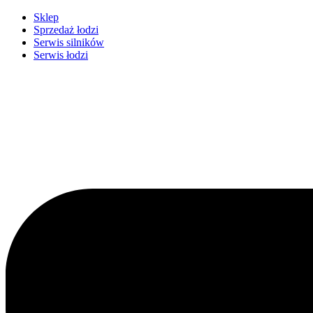
Przejdź
Sklep
do
Sprzedaż łodzi
treści
Serwis silników
Serwis łodzi