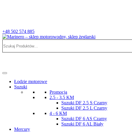
+48 502 574 885
Szukaj:
Marinero – sklep motorowodny, sklep żeglarski
Sklep motorowodny, Sklep żeglarski, części do silników, wyposażeni
Łodzie motorowe
Suzuki
Promocja
2.5 - 3.5 KM
Suzuki DF 2.5 S Czarny
Suzuki DF 2.5 L Czarny
4 - 6 KM
Suzuki DF 6 AS Czarny
Suzuki DF 6 AL Biały
Mercury