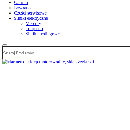
Garmin
Lowrance
Części serwisowe
Silniki elektryczne
Mercury
Torqeedo
Silniki Trolingowe
Szukaj:
Marinero – sklep motorowodny, sklep żeglarski
Sklep motorowodny, Sklep żeglarski, części do silników, wyposażeni