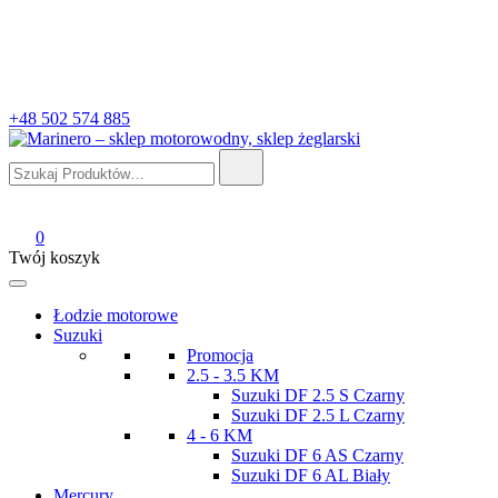
+48 502 574 885
Szukaj:
Marinero – sklep motorowodny, sklep żeglarski
Sklep motorowodny, Sklep żeglarski, części do silników, wyposażeni
0
Twój koszyk
Łodzie motorowe
Suzuki
Promocja
2.5 - 3.5 KM
Suzuki DF 2.5 S Czarny
Suzuki DF 2.5 L Czarny
4 - 6 KM
Suzuki DF 6 AS Czarny
Suzuki DF 6 AL Biały
Mercury