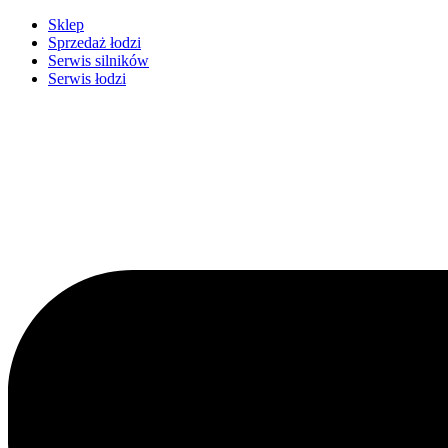
Przejdź
Sklep
do
Sprzedaż łodzi
treści
Serwis silników
Serwis łodzi