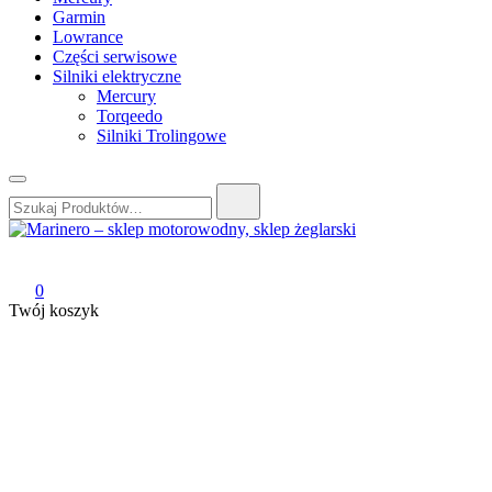
Garmin
Lowrance
Części serwisowe
Silniki elektryczne
Mercury
Torqeedo
Silniki Trolingowe
Szukaj:
Marinero – sklep motorowodny, sklep żeglarski
Sklep motorowodny, Sklep żeglarski, części do silników, wyposażeni
0
Twój koszyk