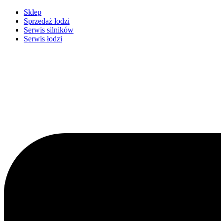
Przejdź
Sklep
do
Sprzedaż łodzi
treści
Serwis silników
Serwis łodzi