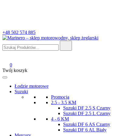
+48 502 574 885
Szukaj:
Marinero – sklep motorowodny, sklep żeglarski
Sklep motorowodny, Sklep żeglarski, części do silników, wyposażeni
0
Twój koszyk
Łodzie motorowe
Suzuki
Promocja
2.5 - 3.5 KM
Suzuki DF 2.5 S Czarny
Suzuki DF 2.5 L Czarny
4 - 6 KM
Suzuki DF 6 AS Czarny
Suzuki DF 6 AL Biały
Mercury