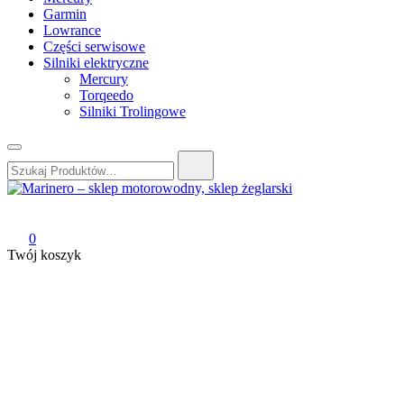
Garmin
Lowrance
Części serwisowe
Silniki elektryczne
Mercury
Torqeedo
Silniki Trolingowe
Szukaj:
Marinero – sklep motorowodny, sklep żeglarski
Sklep motorowodny, Sklep żeglarski, części do silników, wyposażeni
0
Twój koszyk