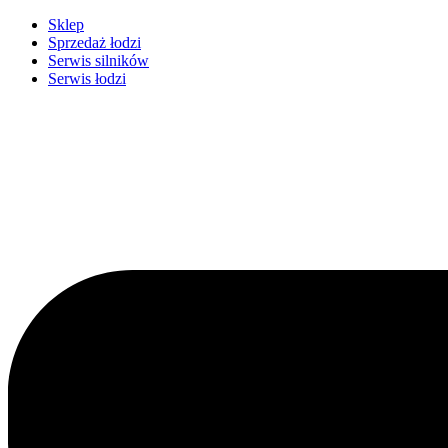
Przejdź
Sklep
do
Sprzedaż łodzi
treści
Serwis silników
Serwis łodzi