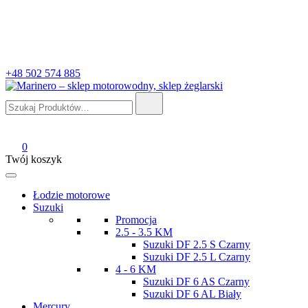
+48 502 574 885
Szukaj:
Marinero – sklep motorowodny, sklep żeglarski
Sklep motorowodny, Sklep żeglarski, części do silników, wyposażeni
0
Twój koszyk
Łodzie motorowe
Suzuki
Promocja
2.5 - 3.5 KM
Suzuki DF 2.5 S Czarny
Suzuki DF 2.5 L Czarny
4 - 6 KM
Suzuki DF 6 AS Czarny
Suzuki DF 6 AL Biały
Mercury