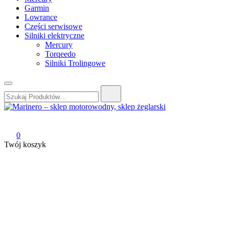
Garmin
Lowrance
Części serwisowe
Silniki elektryczne
Mercury
Torqeedo
Silniki Trolingowe
Szukaj:
Marinero – sklep motorowodny, sklep żeglarski
Sklep motorowodny, Sklep żeglarski, części do silników, wyposażeni
0
Twój koszyk