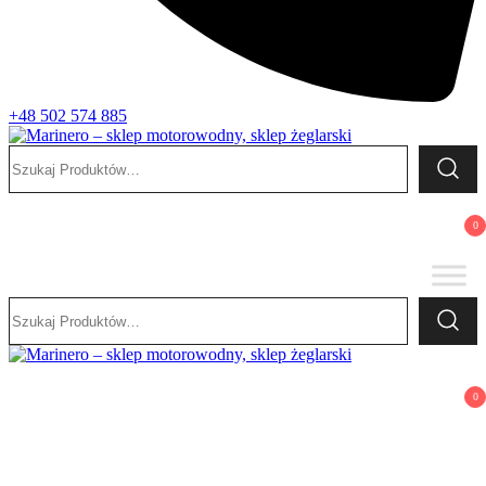
+48 502 574 885
Szukaj:
Marinero – sklep motorowodny, sklep żeglarski
Sklep motorowodny, Sklep żeglarski, części do silników,
wyposażenie łodzi motorowych, elektronika morska
0
Szukaj:
Marinero – sklep motorowodny, sklep żeglarski
Sklep motorowodny, Sklep żeglarski, części do silników,
0
wyposażenie łodzi motorowych, elektronika morska