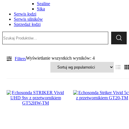
Sealine
Sika
Serwis łodzi
Serwis silników
Sprzedaż łodzi
Szukaj:
Posortowane
Wyświetlanie wszystkich wyników: 4
Filters
według
popularności
Długość kolumny
S
L
-21%
XX
XXX
Kolor