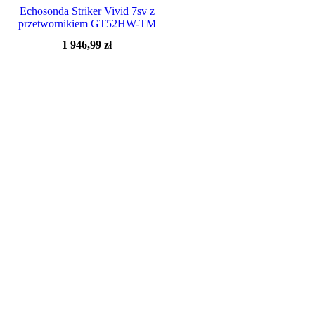
Nie
Echosonda Striker Vivid 7sv z
przetwornikiem GT52HW-TM
Promocja
1 946,99
zł
Na stanie