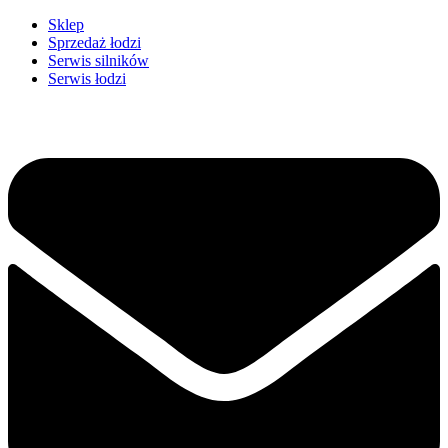
Przejdź
Sklep
do
Sprzedaż łodzi
treści
Serwis silników
Serwis łodzi