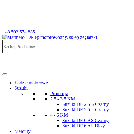
+48 502 574 885
Szukaj:
Marinero – sklep motorowodny, sklep żeglarski
Sklep motorowodny, Sklep żeglarski, części do silników, wyposażeni
Łodzie motorowe
Suzuki
Promocja
2.5 - 3.5 KM
Suzuki DF 2.5 S Czarny
Suzuki DF 2.5 L Czarny
4 - 6 KM
Suzuki DF 6 AS Czarny
Suzuki DF 6 AL Biały
Mercury