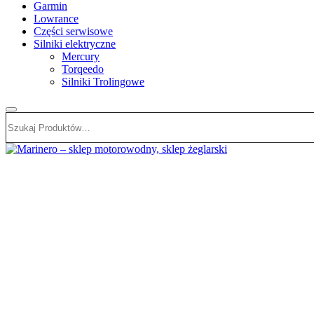
Garmin
Lowrance
Części serwisowe
Silniki elektryczne
Mercury
Torqeedo
Silniki Trolingowe
Szukaj:
Marinero – sklep motorowodny, sklep żeglarski
Sklep motorowodny, Sklep żeglarski, części do silników, wyposażeni