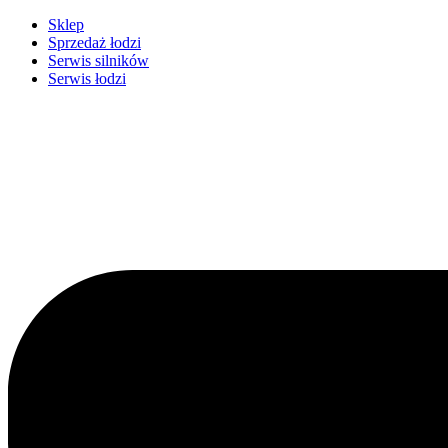
Przejdź
Sklep
do
Sprzedaż łodzi
treści
Serwis silników
Serwis łodzi