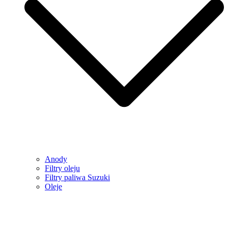
Anody
Filtry oleju
Filtry paliwa Suzuki
Oleje