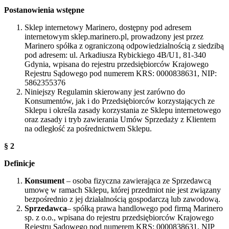
Postanowienia wstępne
Sklep internetowy Marinero, dostępny pod adresem
internetowym sklep.marinero.pl, prowadzony jest przez
Marinero spółka z ograniczoną odpowiedzialnością z siedzibą
pod adresem: ul. Arkadiusza Rybickiego 4B/U1, 81-340
Gdynia, wpisana do rejestru przedsiębiorców Krajowego
Rejestru Sądowego pod numerem KRS: 0000838631, NIP:
5862355376
Niniejszy Regulamin skierowany jest zarówno do
Konsumentów, jak i do Przedsiębiorców korzystających ze
Sklepu i określa zasady korzystania ze Sklepu internetowego
oraz zasady i tryb zawierania Umów Sprzedaży z Klientem
na odległość za pośrednictwem Sklepu.
§ 2
Definicje
Konsument
– osoba fizyczna zawierająca ze Sprzedawcą
umowę w ramach Sklepu, której przedmiot nie jest związany
bezpośrednio z jej działalnością gospodarczą lub zawodową.
Sprzedawca
– spółką prawa handlowego pod firmą Marinero
sp. z o.o., wpisana do rejestru przedsiębiorców Krajowego
Rejestru Sądowego pod numerem KRS: 0000838631, NIP