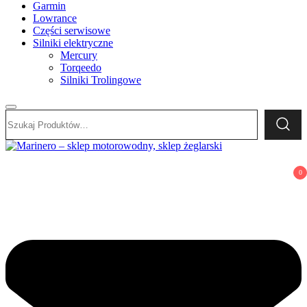
Garmin
Lowrance
Części serwisowe
Silniki elektryczne
Mercury
Torqeedo
Silniki Trolingowe
Szukaj:
Marinero – sklep motorowodny, sklep żeglarski
Sklep motorowodny, Sklep żeglarski, części do silników,
0
wyposażenie łodzi motorowych, elektronika morska