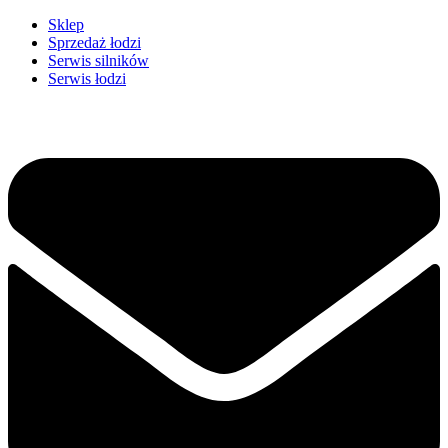
Przejdź
Sklep
do
Sprzedaż łodzi
treści
Serwis silników
Serwis łodzi