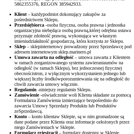
5862355376, REGON 385942933.
Klient
– każdypodmiot dokonujący zakupów za
pośrednictwem Sklepu.
Przedsiębiorca
-osoba fizyczna, osoba prawna i jednostka
organizacyjna niebędąca osobą prawną,której odrębna ustawa
przyznaje zdolność prawną, wykonująca we własnym
imieniudziałalność gospodarczą, która korzysta ze Sklepu.
Sklep
– sklepinternetowy prowadzony przez Sprzedawcę pod
adresem internetowym sklep.marinero.pl
Umowa zawarta na odległość
– umowa zawarta z Klientem
w ramach zorganizowanego systemu zawieraniaumów na
odległość (w ramach Sklepu), bez jednoczesnej fizycznej
obecnościstron, z wyłącznym wykorzystaniem jednego lub
większej liczby środkówporozumiewania się na odległość do
chwili zawarcia umowy włącznie.
Regulamin
-niniejszy regulamin Sklepu.
Zamówienie
-oświadczenie woli Klienta składane za pomocą
Formularza Zamówienia izmierzające bezpośrednio do
zawarcia Umowy Sprzedaży Produktu lub Produktów
zeSprzedawcą.
Konto
– konto klientaw Sklepie, są w nim gromadzone są
dane podane przez Klienta oraz informacje ozłożonych przez
niego Zamówieniach w Sklepie.
Formularz rejestracji
– formularz dostępny w Sklepie,