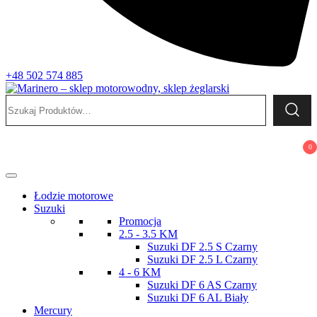
+48 502 574 885
Szukaj:
Marinero – sklep motorowodny, sklep żeglarski
Sklep motorowodny, Sklep żeglarski, części do silników,
wyposażenie łodzi motorowych, elektronika morska
0
Łodzie motorowe
Suzuki
Promocja
2.5 - 3.5 KM
Suzuki DF 2.5 S Czarny
Suzuki DF 2.5 L Czarny
4 - 6 KM
Suzuki DF 6 AS Czarny
Suzuki DF 6 AL Biały
Mercury