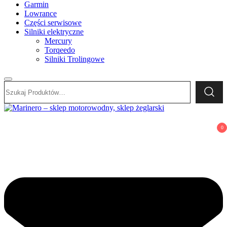
Garmin
Lowrance
Części serwisowe
Silniki elektryczne
Mercury
Torqeedo
Silniki Trolingowe
Szukaj:
Marinero – sklep motorowodny, sklep żeglarski
Sklep motorowodny, Sklep żeglarski, części do silników,
0
wyposażenie łodzi motorowych, elektronika morska