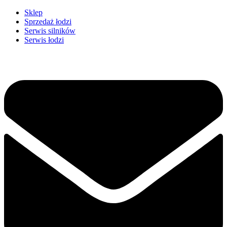
Przejdź
Sklep
do
Sprzedaż łodzi
treści
Serwis silników
Serwis łodzi