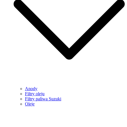
Anody
Filtry oleju
Filtry paliwa Suzuki
Oleje