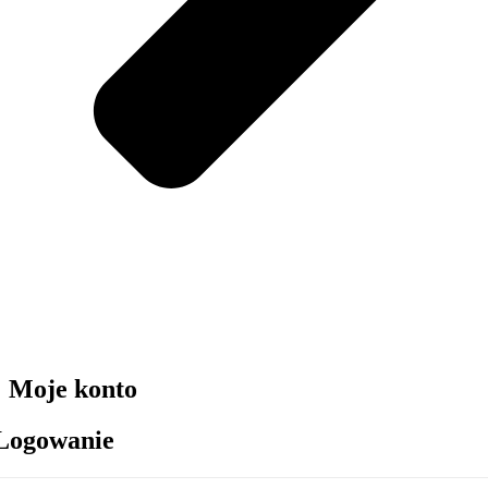
Moje konto
Logowanie