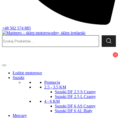
+48 502 574 885
Szukaj:
Marinero – sklep motorowodny, sklep żeglarski
Sklep motorowodny, Sklep żeglarski, części do silników,
wyposażenie łodzi motorowych, elektronika morska
0
Łodzie motorowe
Suzuki
Promocja
2.5 - 3.5 KM
Suzuki DF 2.5 S Czarny
Suzuki DF 2.5 L Czarny
4 - 6 KM
Suzuki DF 6 AS Czarny
Suzuki DF 6 AL Biały
Mercury