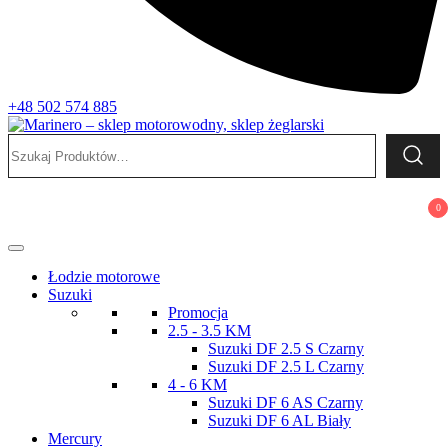
+48 502 574 885
Szukaj:
Marinero – sklep motorowodny, sklep żeglarski
Sklep motorowodny, Sklep żeglarski, części do silników,
wyposażenie łodzi motorowych, elektronika morska
0
Łodzie motorowe
Suzuki
Promocja
2.5 - 3.5 KM
Suzuki DF 2.5 S Czarny
Suzuki DF 2.5 L Czarny
4 - 6 KM
Suzuki DF 6 AS Czarny
Suzuki DF 6 AL Biały
Mercury