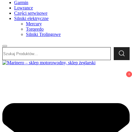
Garmin
Lowrance
Części serwisowe
Silniki elektryczne
Mercury
Torqeedo
Silniki Trolingowe
Szukaj:
Marinero – sklep motorowodny, sklep żeglarski
Sklep motorowodny, Sklep żeglarski, części do silników,
0
wyposażenie łodzi motorowych, elektronika morska