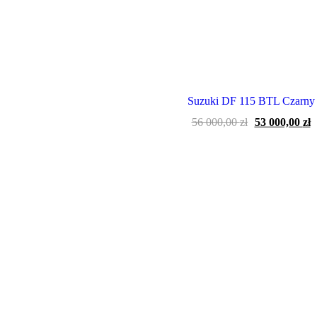
Suzuki DF 115 BTL Czarny
Pierwotna
A
56 000,00
zł
53 000,00
zł
cena
c
wynosiła:
w
56
5
000,00 zł.
0