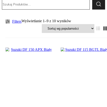
Szukaj:
Posortowane
Wyświetlanie 1–9 z 10 wyników
Filters
według
popularności
Długość kolumny
S
L
XX
XXX
Kolor
czarny
biały
Manetka w zestawie