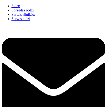
Przejdź
Sklep
do
Sprzedaż łodzi
treści
Serwis silników
Serwis łodzi