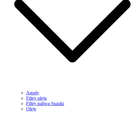
Anody
Filtry oleju
Filtry paliwa Suzuki
Oleje