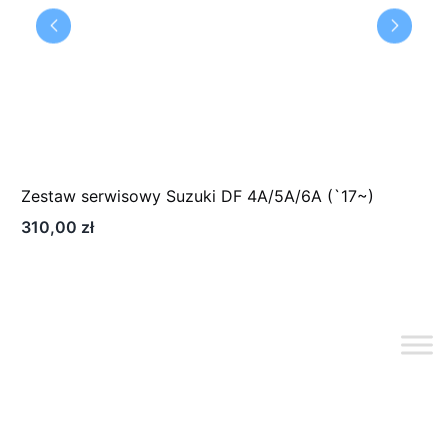
Twoja ocena
*
Twoja opinia
*
Zestaw serwisowy Suzuki DF 4A/5A/6A (`17~)
310,00
zł
Nazwa
*