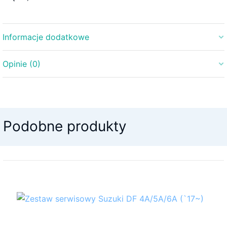
Informacje dodatkowe
Opinie (0)
Waga
1 kg
Wymiary
25 × 4 × 2 cm
Na razie nie ma opinii o produkcie.
Marka silniki
Suzuki
Podobne produkty
Napisz pierwszą opinię o „Anoda aluminiowa
pod trym Suzuki
60-350 KM”
Twój adres email nie zostanie opublikowany.
Wymagane pola są oznaczone
*