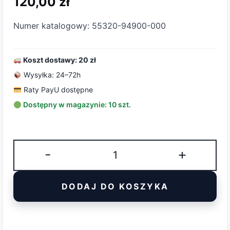
120,00
zł
Numer katalogowy: 55320-94900-000
Koszt dostawy: 20 zł
Wysyłka: 24–72h
Raty PayU dostępne
Dostępny w magazynie: 10 szt.
ilość
-
+
Anoda
aluminiowa
DODAJ DO KOSZYKA
pod
trym
Suzuki60-
350