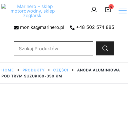
Przejdź
0
do
treści
Sklep motorowodny, Sklep żeglarski, części do silników,
Marinero – sklep motorowodny, sklep żeglarski
monika@marinero.pl
+48 502 574 885
wyposażenie łodzi motorowych, elektronika morska
Szukaj:
HOME
PRODUKTY
CZĘŚCI
ANODA ALUMINIOWA
POD TRYM SUZUKI60-350 KM