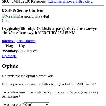
SKU:
8M0162830
Kategorie:
Części serwisowe
,
Filtry oleju
Quicksilver
8M0162830
🔒 Safe & Secure Checkout
Opis
Oryginalny filtr oleju Quicksilver pasuje do czterosuwowych
silników zaburtowych
MERCURY 25-115 KM
Informacje dodatkowe
Waga
1 kg
Wymiary
8 × 8 × 9 cm
Opinie (0)
Opinie
Na razie nie ma opinii o produkcie.
Napisz pierwszą opinię o „Filtr oleju Quicksilver 8M0162830”
Twój adres email nie zostanie opublikowany.
Wymagane pola są
oznaczone
*
Twoja ocena
*