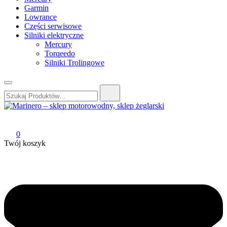
Garmin
Lowrance
Części serwisowe
Silniki elektryczne
Mercury
Torqeedo
Silniki Trolingowe
Szukaj:
Marinero – sklep motorowodny, sklep żeglarski
Sklep motorowodny, Sklep żeglarski, części do silników,
wyposażenie łodzi motorowych, elektronika morska
0
Twój koszyk