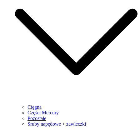
Cięgna
Części Mercury
Pozostałe
Śruby napędowe + zawleczki