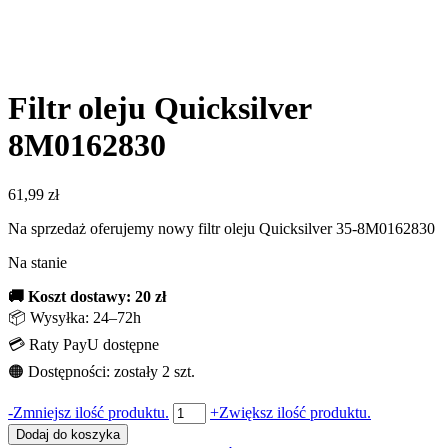
Filtr oleju Quicksilver
8M0162830
61,99
zł
Na sprzedaż oferujemy nowy filtr oleju Quicksilver 35-8M0162830
Na stanie
🚚 Koszt dostawy: 20 zł
📦 Wysyłka: 24–72h
💳 Raty PayU dostępne
🟠 Dostępności: zostały 2 szt.
ilość
-
Zmniejsz ilość produktu.
+
Zwiększ ilość produktu.
Filtr
Dodaj do koszyka
oleju