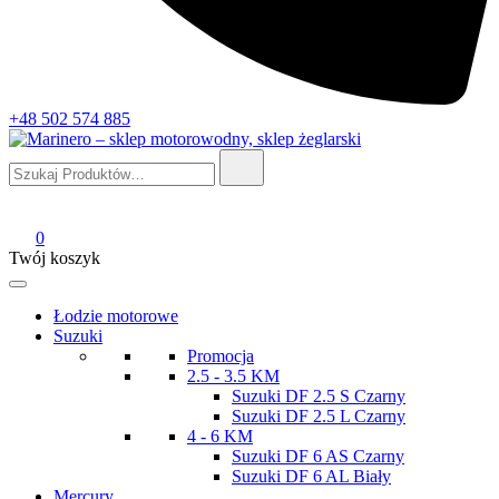
+48 502 574 885
Szukaj:
Marinero – sklep motorowodny, sklep żeglarski
Sklep motorowodny, Sklep żeglarski, części do silników,
wyposażenie łodzi motorowych, elektronika morska
0
Twój koszyk
Łodzie motorowe
Suzuki
Promocja
2.5 - 3.5 KM
Suzuki DF 2.5 S Czarny
Suzuki DF 2.5 L Czarny
4 - 6 KM
Suzuki DF 6 AS Czarny
Suzuki DF 6 AL Biały
Mercury