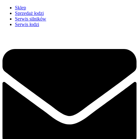
Przejdź
Sklep
do
Sprzedaż łodzi
treści
Serwis silników
Serwis łodzi