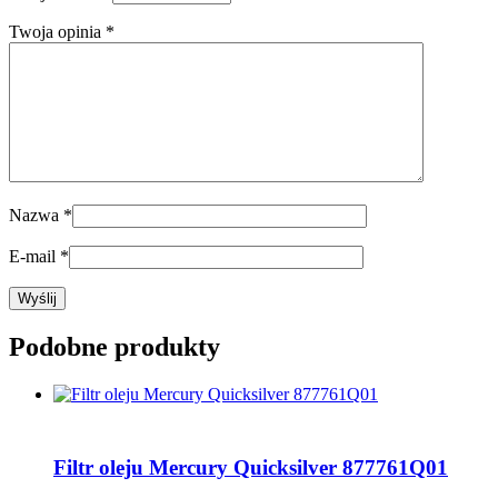
Twoja opinia
*
Nazwa
*
E-mail
*
Podobne produkty
Filtr oleju Mercury Quicksilver 877761Q01