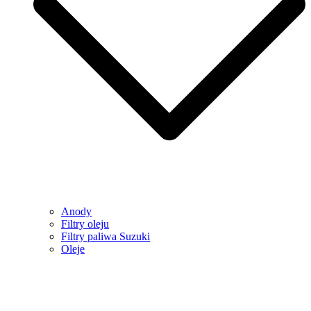
Anody
Filtry oleju
Filtry paliwa Suzuki
Oleje