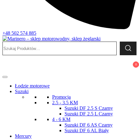
+48 502 574 885
Szukaj:
Marinero – sklep motorowodny, sklep żeglarski
Sklep motorowodny, Sklep żeglarski, części do silników,
wyposażenie łodzi motorowych, elektronika morska
0
Łodzie motorowe
Suzuki
Promocja
2.5 - 3.5 KM
Suzuki DF 2.5 S Czarny
Suzuki DF 2.5 L Czarny
4 - 6 KM
Suzuki DF 6 AS Czarny
Suzuki DF 6 AL Biały
Mercury