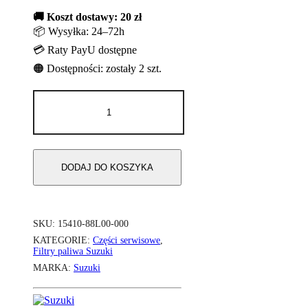
🚚 Koszt dostawy: 20 zł
📦 Wysyłka: 24–72h
💳 Raty PayU dostępne
🟠 Dostępności: zostały 2 szt.
ilość
Filtr
paliwa
Suzuki40-
60KM
DODAJ DO KOSZYKA
SKU:
15410-88L00-000
KATEGORIE:
Części serwisowe
,
Filtry paliwa Suzuki
MARKA:
Suzuki