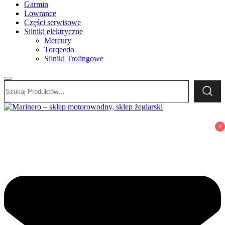
Garmin
Lowrance
Części serwisowe
Silniki elektryczne
Mercury
Torqeedo
Silniki Trolingowe
Szukaj:
Marinero – sklep motorowodny, sklep żeglarski
Sklep motorowodny, Sklep żeglarski, części do silników,
0
wyposażenie łodzi motorowych, elektronika morska