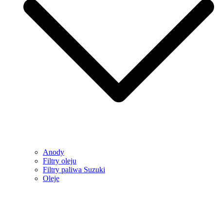
Anody
Filtry oleju
Filtry paliwa Suzuki
Oleje