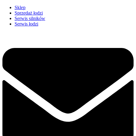
Przejdź
Sklep
do
Sprzedaż łodzi
treści
Serwis silników
Serwis łodzi