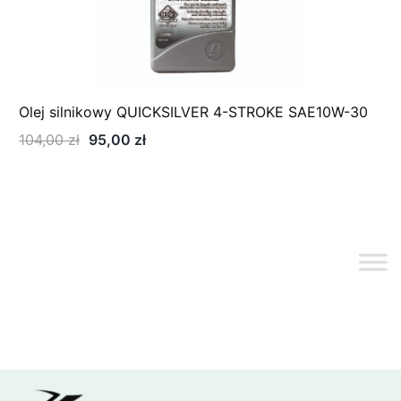
Twoja opinia
*
Olej silnikowy QUICKSILVER 4-STROKE SAE10W-30
Pierwotna
Aktualna
104,00
zł
95,00
zł
cena
cena
wynosiła:
wynosi:
104,00 zł.
95,00 zł.
Nazwa
*
E-mail
*