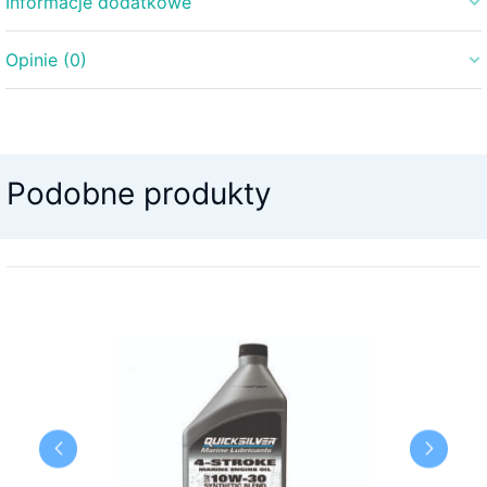
Informacje dodatkowe
Opinie (0)
Waga
5 kg
Na razie nie ma opinii o produkcie.
Podobne produkty
Napisz pierwszą opinię o „Olej silnikowy
10W40 Suzuki Marine ECSTAR 4L”
Twój adres email nie zostanie opublikowany.
-9%
Wymagane pola są oznaczone
*
Twoja ocena
*