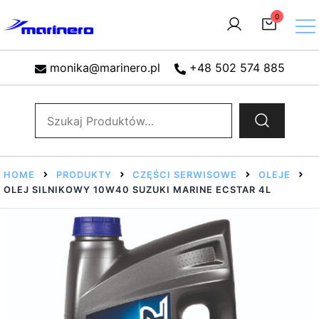
Przejdź
0
do
treści
Sklep motorowodny, Sklep żeglarski, części do silników,
Marinero – sklep motorowodny, sklep żeglarski
wyposażenie łodzi motorowych, elektronika morska
monika@marinero.pl
+48 502 574 885
Szukaj:
HOME
PRODUKTY
CZĘŚCI SERWISOWE
OLEJE
OLEJ SILNIKOWY 10W40 SUZUKI MARINE ECSTAR 4L