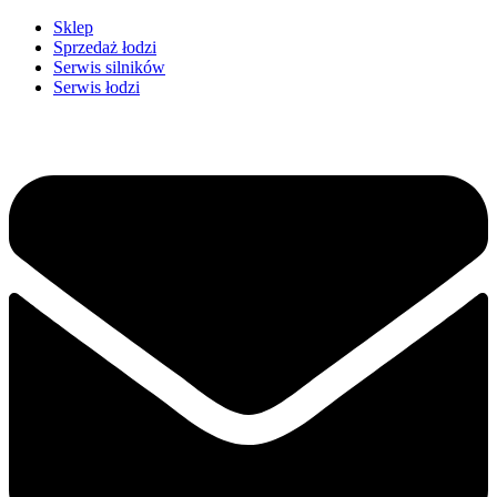
Przejdź
Sklep
do
Sprzedaż łodzi
treści
Serwis silników
Serwis łodzi