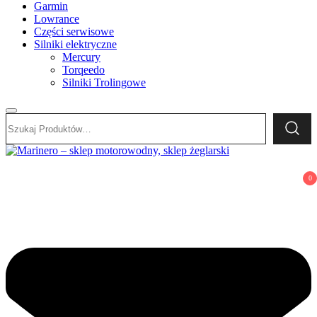
Garmin
Lowrance
Części serwisowe
Silniki elektryczne
Mercury
Torqeedo
Silniki Trolingowe
Szukaj:
Marinero – sklep motorowodny, sklep żeglarski
Sklep motorowodny, Sklep żeglarski, części do silników,
0
wyposażenie łodzi motorowych, elektronika morska