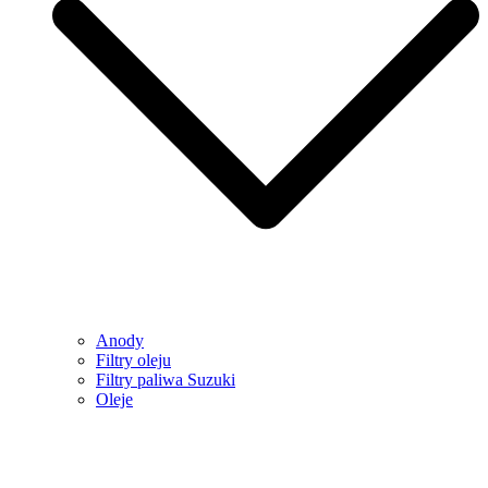
Anody
Filtry oleju
Filtry paliwa Suzuki
Oleje