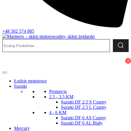
+48 502 574 885
Szukaj:
Marinero – sklep motorowodny, sklep żeglarski
Sklep motorowodny, Sklep żeglarski, części do silników,
wyposażenie łodzi motorowych, elektronika morska
0
Łodzie motorowe
Suzuki
Promocja
2.5 - 3.5 KM
Suzuki DF 2.5 S Czarny
Suzuki DF 2.5 L Czarny
4 - 6 KM
Suzuki DF 6 AS Czarny
Suzuki DF 6 AL Biały
Mercury