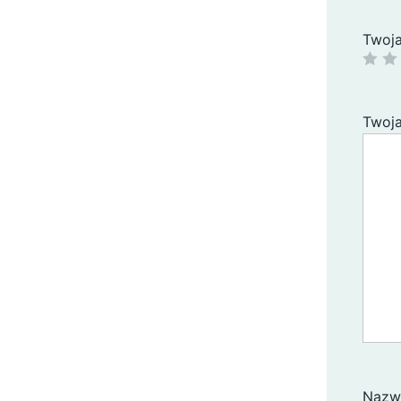
Twoj
Twoja
Naz