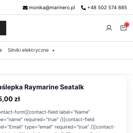
monika@marinero.pl
+48 502 574 885
0
e
Silniki elektryczne
aślepka Raymarine Seatalk
5,00
zł
ontact-form][contact-field label=”Name”
pe=”name” required=”true” /][contact-field
bel=”Email” type=”email” required=”true” /][contact-