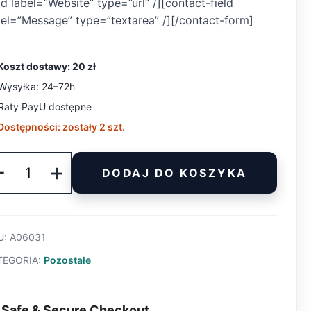
ld label=”Website” type=”url” /][contact-field
bel=”Message” type=”textarea” /][/contact-form]
Koszt dostawy: 20 zł
Wysyłka: 24–72h
Raty PayU dostępne
Dostępności: zostały 2 szt.
ilość
-
+
DODAJ DO KOSZYKA
Zaślepka
Raymarine
Seatalk
U:
A06031
TEGORIA:
Pozostałe
Safe & Secure Checkout