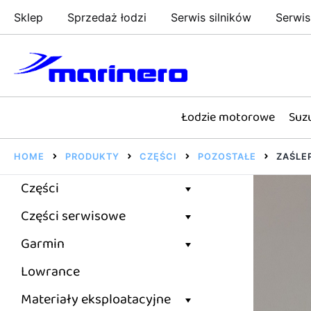
Przejdź
Sklep
Sprzedaż łodzi
Serwis silników
Serwis
do
treści
Sklep motorowodny, Sklep żeglarski, części do silnikó
Marinero – sklep motorowodny, sklep żeglars
Łodzie motorowe
Suz
HOME
PRODUKTY
CZĘŚCI
POZOSTAŁE
ZAŚLE
Części
Części serwisowe
Garmin
Lowrance
Materiały eksploatacyjne