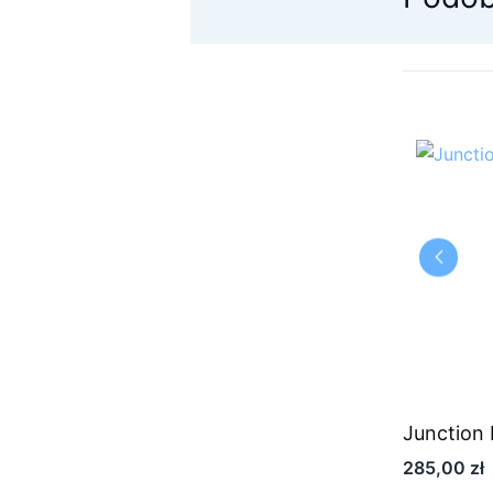
Złącze diagnostyczne Mercury
Junction
250,00
zł
285,00
zł