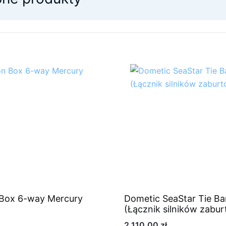
 Box 6-way Mercury
Dometic SeaStar Tie Bar
(Łącznik silników zabu
2 110,00
zł