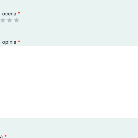
a ocena
*
 opinia
*
wa
*