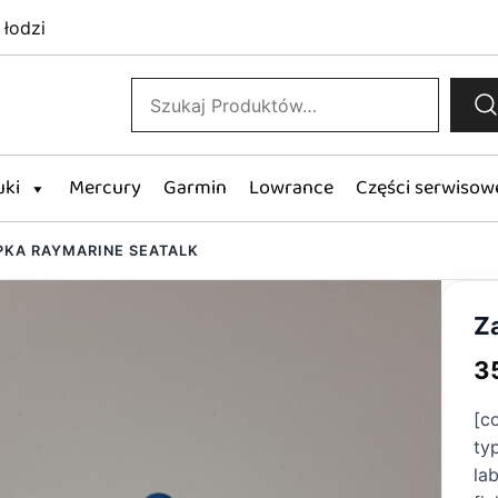
 łodzi
Szukaj:
w, wyposażenie łodzi motorowych, elektronika morska
ki
uki
Mercury
Garmin
Lowrance
Części serwisow
PKA RAYMARINE SEATALK
Z
3
[c
ty
la