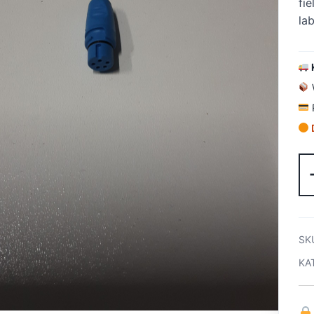
fie
la
SK
KA