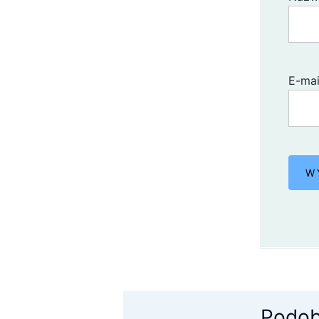
E-ma
Podob