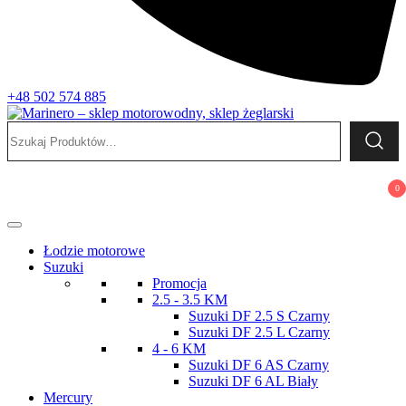
+48 502 574 885
Szukaj:
Marinero – sklep motorowodny, sklep żeglarski
Sklep motorowodny, Sklep żeglarski, części do silników,
wyposażenie łodzi motorowych, elektronika morska
0
Łodzie motorowe
Suzuki
Promocja
2.5 - 3.5 KM
Suzuki DF 2.5 S Czarny
Suzuki DF 2.5 L Czarny
4 - 6 KM
Suzuki DF 6 AS Czarny
Suzuki DF 6 AL Biały
Mercury