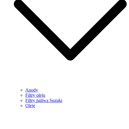
Anody
Filtry oleju
Filtry paliwa Suzuki
Oleje