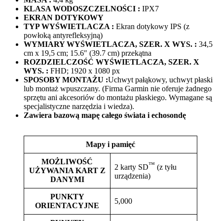
KLASA WODOSZCZELNOŚCI :
IPX7
EKRAN DOTYKOWY
TYP WYŚWIETLACZA :
Ekran dotykowy IPS (z
powłoką antyrefleksyjną)
WYMIARY WYŚWIETLACZA, SZER. X WYS. :
34,5
cm x 19,5 cm; 15.6″ (39.7 cm) przekątna
ROZDZIELCZOŚĆ WYŚWIETLACZA, SZER. X
WYS. :
FHD; 1920 x 1080 px
SPOSOBY MONTAŻU :
Uchwyt pałąkowy, uchwyt płaski
lub montaż wpuszczany. (Firma Garmin nie oferuje żadnego
sprzętu ani akcesoriów do montażu płaskiego. Wymagane są
specjalistyczne narzędzia i wiedza).
Zawiera bazową mapę całego świata
i echosondę
Mapy i pamięć
MOŻLIWOŚĆ
™
2 karty SD
(z tyłu
UŻYWANIA KART Z
urządzenia)
DANYMI
PUNKTY
5,000
ORIENTACYJNE