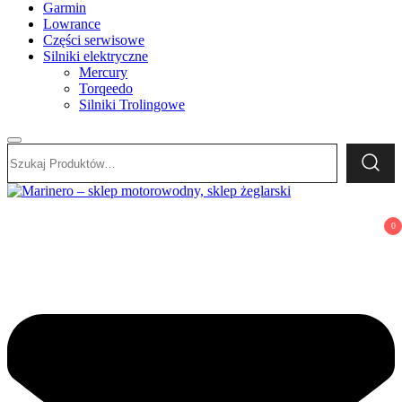
Garmin
Lowrance
Części serwisowe
Silniki elektryczne
Mercury
Torqeedo
Silniki Trolingowe
Szukaj:
Marinero – sklep motorowodny, sklep żeglarski
Sklep motorowodny, Sklep żeglarski, części do silników,
0
wyposażenie łodzi motorowych, elektronika morska