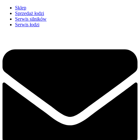
Przejdź
Sklep
do
Sprzedaż łodzi
treści
Serwis silników
Serwis łodzi