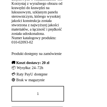
Korzystaj z wyraźnego obrazu od
krawędzi do krawędzi na
luksusowym, szklanym panelu
sterowniczym, którego wysokiej
jakości konstrukcja została
stworzona z najwyższej jakości
materiałów, a łączność i prędkość
została udoskonalona.
Numer katalogowy produktu:
010-02093-02
Produkt dostępny na zamówienie
🚚 Koszt dostawy: 20 zł
📦 Wysyłka: 24–72h
💳 Raty PayU dostępne
🔴 Brak w magazynie
ilość
Ploter
nawigacyjny
GPSMAP
8416xsv