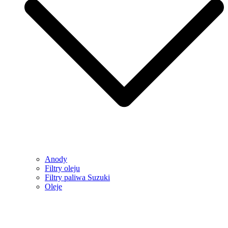
Anody
Filtry oleju
Filtry paliwa Suzuki
Oleje