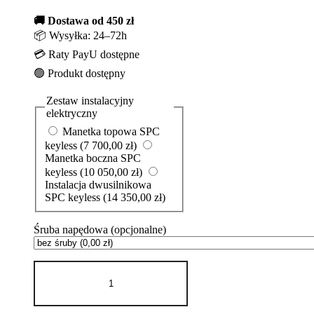
🚚 Dostawa od 450 zł
📦 Wysyłka: 24–72h
💳 Raty PayU dostępne
🟢 Produkt dostępny
Zestaw instalacyjny
elektryczny
Manetka topowa SPC
keyless
(7 700,00 zł)
Manetka boczna SPC
keyless
(10 050,00 zł)
Instalacja dwusilnikowa
SPC keyless
(14 350,00 zł)
Śruba napędowa
(opcjonalne)
ilość
Suzuki
DF
350