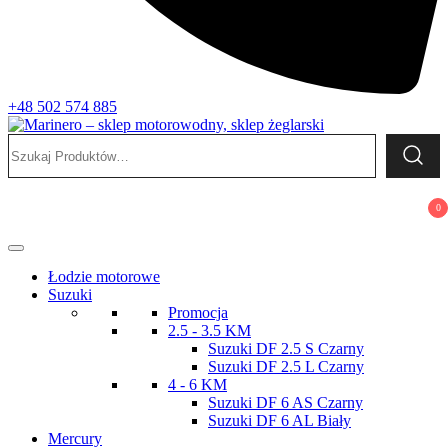
+48 502 574 885
Szukaj:
Marinero – sklep motorowodny, sklep żeglarski
Sklep motorowodny, Sklep żeglarski, części do silników,
wyposażenie łodzi motorowych, elektronika morska
0
Łodzie motorowe
Suzuki
Promocja
2.5 - 3.5 KM
Suzuki DF 2.5 S Czarny
Suzuki DF 2.5 L Czarny
4 - 6 KM
Suzuki DF 6 AS Czarny
Suzuki DF 6 AL Biały
Mercury