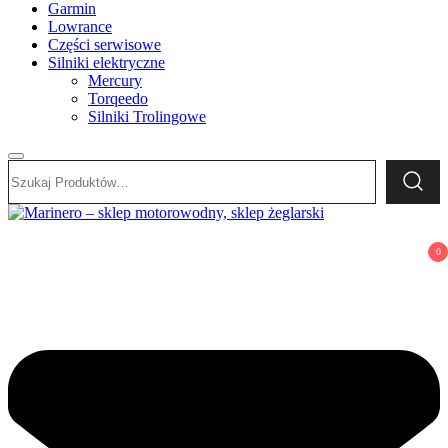
Garmin
Lowrance
Części serwisowe
Silniki elektryczne
Mercury
Torqeedo
Silniki Trolingowe
Szukaj:
Marinero – sklep motorowodny, sklep żeglarski
Sklep motorowodny, Sklep żeglarski, części do silników,
0
wyposażenie łodzi motorowych, elektronika morska