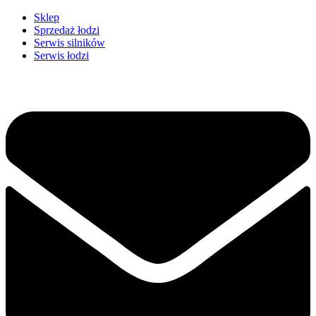
Przejdź
Sklep
do
Sprzedaż łodzi
treści
Serwis silników
Serwis łodzi