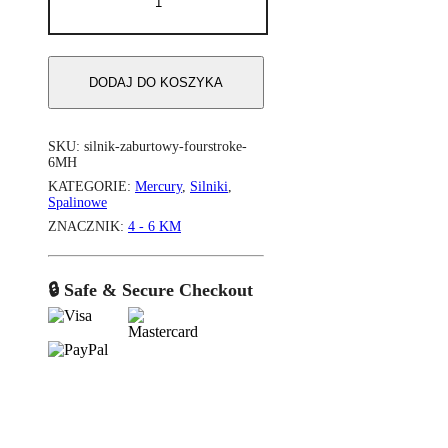
zaburtowy
Mercury
6
KM
DODAJ DO KOSZYKA
MH
FourStroke
SKU:
silnik-zaburtowy-fourstroke-
6MH
KATEGORIE:
Mercury
,
Silniki
,
Spalinowe
ZNACZNIK:
4 - 6 KM
🔒 Safe & Secure Checkout