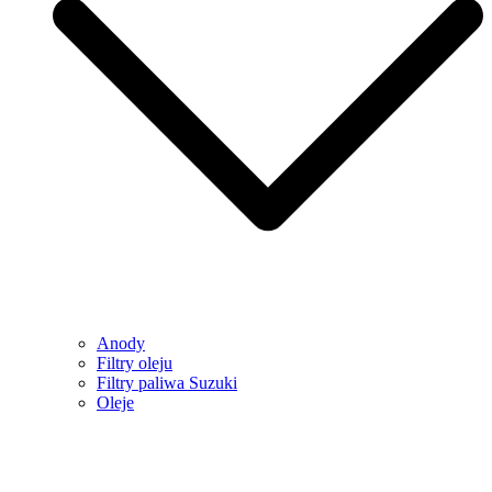
Anody
Filtry oleju
Filtry paliwa Suzuki
Oleje