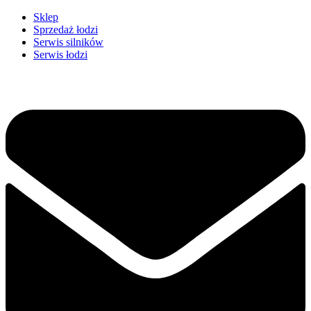
Przejdź
Sklep
do
Sprzedaż łodzi
treści
Serwis silników
Serwis łodzi