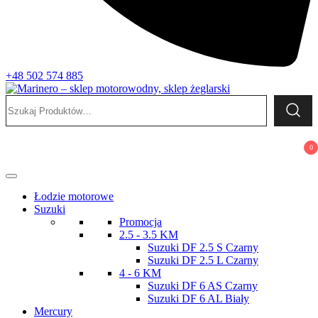
+48 502 574 885
Szukaj:
Marinero – sklep motorowodny, sklep żeglarski
Sklep motorowodny, Sklep żeglarski, części do silników,
wyposażenie łodzi motorowych, elektronika morska
0
Łodzie motorowe
Suzuki
Promocja
2.5 - 3.5 KM
Suzuki DF 2.5 S Czarny
Suzuki DF 2.5 L Czarny
4 - 6 KM
Suzuki DF 6 AS Czarny
Suzuki DF 6 AL Biały
Mercury