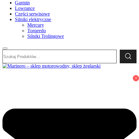
Garmin
Lowrance
Części serwisowe
Silniki elektryczne
Mercury
Torqeedo
Silniki Trolingowe
Szukaj:
Marinero – sklep motorowodny, sklep żeglarski
Sklep motorowodny, Sklep żeglarski, części do silników,
0
wyposażenie łodzi motorowych, elektronika morska