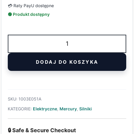
💳 Raty PayU dostępne
🟢 Produkt dostępny
ilość
Silnik
elektryczny
DODAJ DO KOSZYKA
Mercury
E20
XLRC
Avator
SKU:
1003E051A
KATEGORIE:
Elektryczne
,
Mercury
,
Silniki
🔒 Safe & Secure Checkout