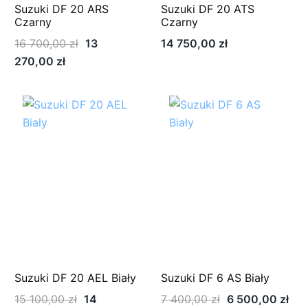
Suzuki DF 20 ARS
Suzuki DF 20 ATS
Czarny
Czarny
Pierwotna
16 700,00
zł
13
14 750,00
zł
Aktualna
cena
270,00
zł
cena
wynosiła:
wynosi:
16
-12%
-7%
13
700,00 zł.
270,00 zł.
Suzuki DF 20 AEL Biały
Suzuki DF 6 AS Biały
Pierwotna
Pierwotna
Akt
15 100,00
zł
14
7 400,00
zł
6 500,00
zł