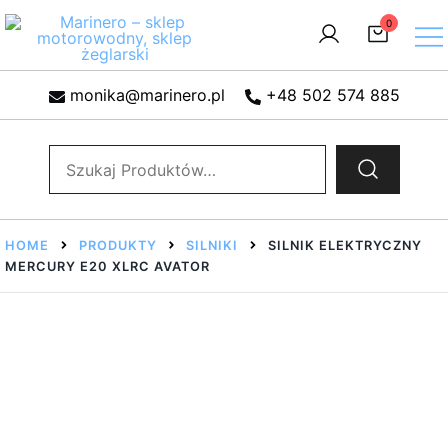
Przejdź
0
do
treści
Sklep motorowodny, Sklep żeglarski, części do silników,
Marinero – sklep motorowodny, sklep żeglarski
monika@marinero.pl
+48 502 574 885
wyposażenie łodzi motorowych, elektronika morska
Szukaj:
HOME
PRODUKTY
SILNIKI
SILNIK ELEKTRYCZNY
MERCURY E20 XLRC AVATOR