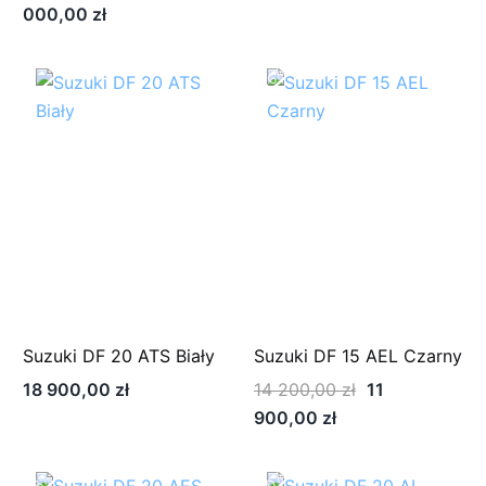
Aktualna
cena
cena
cen
000,00
zł
cena
wynosiła:
wynosiła:
wyn
wynosi:
15
7
6
-16%
14
100,00 zł.
400,00 zł.
500
000,00 zł.
Suzuki DF 20 ATS Biały
Suzuki DF 15 AEL Czarny
Pierwotna
18 900,00
zł
14 200,00
zł
11
Aktualna
cena
900,00
zł
cena
wynosiła:
wynosi:
14
-10%
-5%