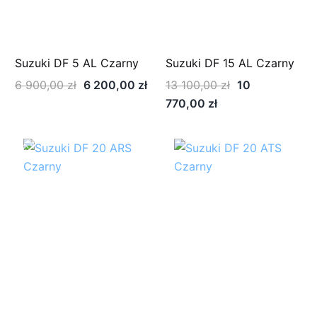
Suzuki DF 5 AL Czarny
Suzuki DF 15 AL Czarny
Pierwotna
Aktualna
Pierwotna
6 900,00
zł
6 200,00
zł
13 100,00
zł
10
cena
cena
Aktualna
cena
770,00
zł
wynosiła:
wynosi:
cena
wynosiła:
6
6
wynosi:
13
-21%
900,00 zł.
200,00 zł.
10
100,00 zł.
770,00 zł.
Nazwa
*
E-mail
*