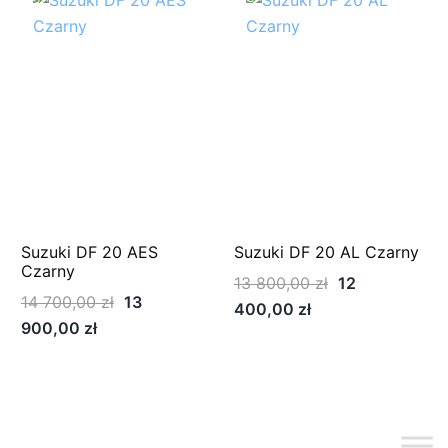
11
200,00 zł.
900,00 zł.
Suzuki DF 20 AES
Suzuki DF 20 AL Czarny
Czarny
Pierwotna
13 800,00
zł
12
Pierwotna
14 700,00
zł
13
Aktualna
cena
400,00
zł
Aktualna
cena
900,00
zł
cena
wynosiła:
cena
wynosiła:
wynosi:
13
wynosi:
14
12
800,00 zł.
13
700,00 zł.
400,00 zł.
900,00 zł.