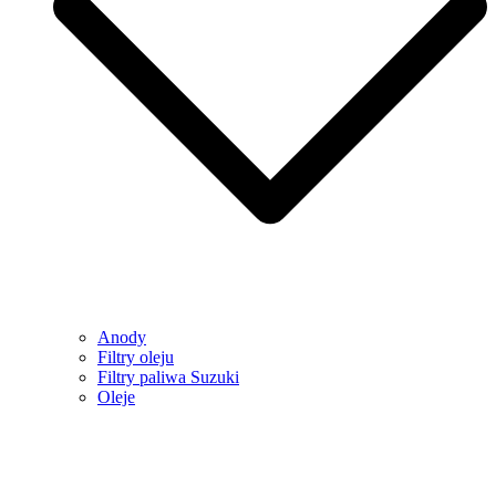
Anody
Filtry oleju
Filtry paliwa Suzuki
Oleje