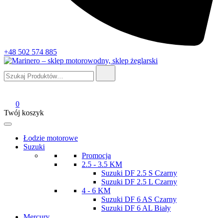
+48 502 574 885
Szukaj:
Marinero – sklep motorowodny, sklep żeglarski
Sklep motorowodny, Sklep żeglarski, części do silników,
wyposażenie łodzi motorowych, elektronika morska
0
Twój koszyk
Łodzie motorowe
Suzuki
Promocja
2.5 - 3.5 KM
Suzuki DF 2.5 S Czarny
Suzuki DF 2.5 L Czarny
4 - 6 KM
Suzuki DF 6 AS Czarny
Suzuki DF 6 AL Biały
Mercury