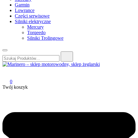
Garmin
Lowrance
Części serwisowe
Silniki elektryczne
Mercury
Torqeedo
Silniki Trolingowe
Szukaj:
Marinero – sklep motorowodny, sklep żeglarski
Sklep motorowodny, Sklep żeglarski, części do silników,
wyposażenie łodzi motorowych, elektronika morska
0
Twój koszyk