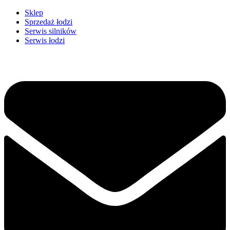
Przejdź
Sklep
do
Sprzedaż łodzi
treści
Serwis silników
Serwis łodzi