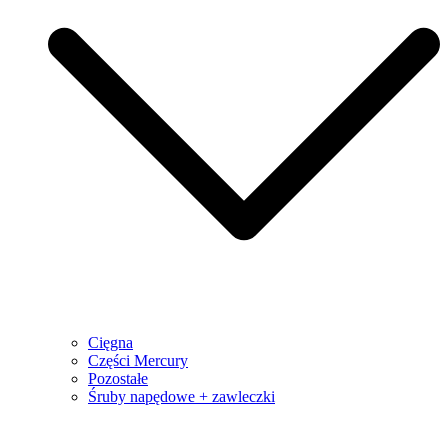
Cięgna
Części Mercury
Pozostałe
Śruby napędowe + zawleczki