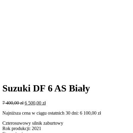
-12%
Suzuki DF 6 AS Biały
Pierwotna
Aktualna
7 400,00
zł
6 500,00
zł
cena
cena
Najniższa cena w ciągu ostatnich 30 dni:
6 100,00
zł
wynosiła:
wynosi:
7
6
Czterosuwowy silnik zaburtowy
400,00 zł.
500,00 zł.
Rok produkcji: 2021