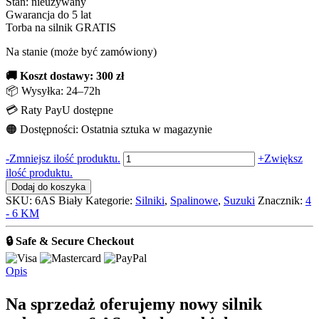
Stan: nieużywany
Gwarancja do 5
lat
Torba na silnik GRATIS
Na stanie (może być zamówiony)
🚚 Koszt dostawy: 300 zł
📦 Wysyłka: 24–72h
💳 Raty PayU dostępne
🟠 Dostępności: Ostatnia sztuka w magazynie
ilość
-
Zmniejsz ilość produktu.
+
Zwiększ
Suzuki
ilość produktu.
DF
Dodaj do koszyka
6
SKU:
6AS Biały
Kategorie:
Silniki
,
Spalinowe
,
Suzuki
Znacznik:
4
AS
- 6 KM
Biały
🔒 Safe & Secure Checkout
Opis
Na sprzedaż oferujemy nowy silnik