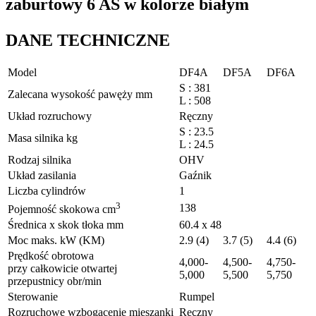
zaburtowy 6 AS w kolorze białym
DANE TECHNICZNE
Model
DF4A
DF5A
DF6A
S : 381
Zalecana wysokość pawęży mm
L : 508
Układ rozruchowy
Ręczny
S : 23.5
Masa silnika kg
L : 24.5
Rodzaj silnika
OHV
Układ zasilania
Gaźnik
Liczba cylindrów
1
3
138
Pojemność skokowa cm
Średnica x skok tłoka mm
60.4 x 48
Moc maks. kW (KM)
2.9 (4)
3.7 (5)
4.4 (6)
Prędkość obrotowa
4,000-
4,500-
4,750-
przy całkowicie otwartej
5,000
5,500
5,750
przepustnicy obr/min
Sterowanie
Rumpel
Rozruchowe wzbogacenie mieszanki
Ręczny