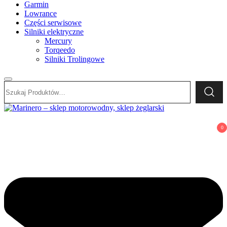
Garmin
Lowrance
Części serwisowe
Silniki elektryczne
Mercury
Torqeedo
Silniki Trolingowe
Szukaj:
Marinero – sklep motorowodny, sklep żeglarski
Sklep motorowodny, Sklep żeglarski, części do silników,
0
wyposażenie łodzi motorowych, elektronika morska