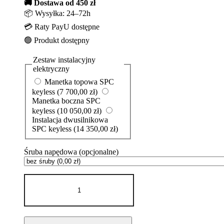
🚚 Dostawa od 450 zł
📦 Wysyłka: 24–72h
💳 Raty PayU dostępne
🟢 Produkt dostępny
Zestaw instalacyjny
elektryczny
Manetka topowa SPC
keyless
(7 700,00 zł)
Manetka boczna SPC
keyless
(10 050,00 zł)
Instalacja dwusilnikowa
SPC keyless
(14 350,00 zł)
Śruba napędowa
(opcjonalne)
ilość
Suzuki
DF
250
APX
Czarny