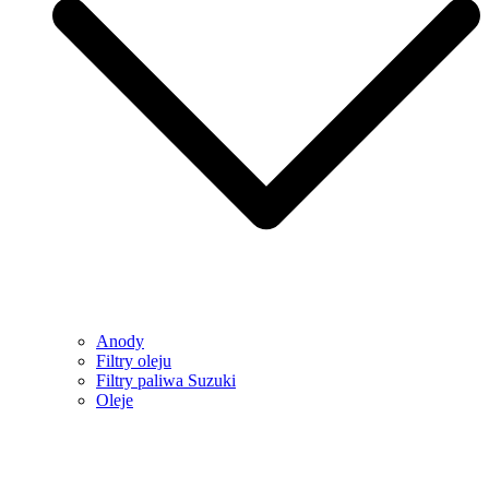
Anody
Filtry oleju
Filtry paliwa Suzuki
Oleje