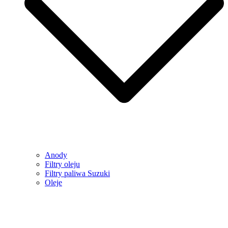
Anody
Filtry oleju
Filtry paliwa Suzuki
Oleje