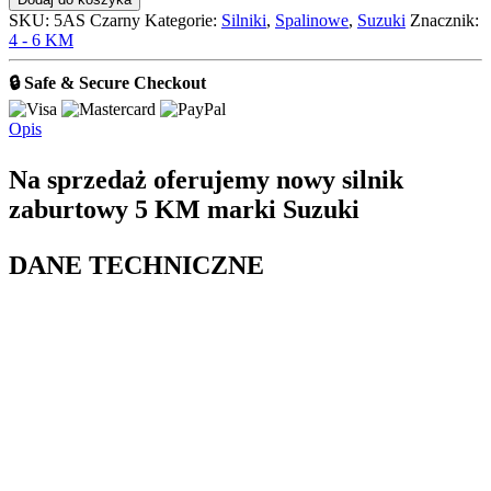
5
SKU:
5AS Czarny
Kategorie:
Silniki
,
Spalinowe
,
Suzuki
Znacznik:
AS
4 - 6 KM
Czarny
🔒 Safe & Secure Checkout
Opis
Na sprzedaż oferujemy nowy silnik
zaburtowy 5 KM marki Suzuki
DANE TECHNICZNE