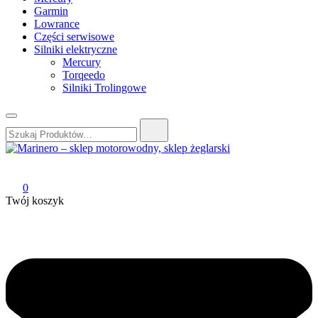
Garmin
Lowrance
Części serwisowe
Silniki elektryczne
Mercury
Torqeedo
Silniki Trolingowe
Szukaj:
Marinero – sklep motorowodny, sklep żeglarski
Sklep motorowodny, Sklep żeglarski, części do silników,
wyposażenie łodzi motorowych, elektronika morska
0
Twój koszyk