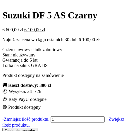
-8%
Suzuki DF 5 AS Czarny
Pierwotna
Aktualna
6 600,00
zł
6 100,00
zł
cena
cena
Najniższa cena w ciągu ostatnich 30 dni:
6 100,00
zł
wynosiła:
wynosi:
6
6
Czterosuwowy silnik zaburtowy
600,00 zł.
100,00 zł.
Stan: nieużywany
Gwarancja do 5 lat
Torba na silnik GRATIS
Produkt dostępny na zamówienie
🚚 Koszt dostawy: 300 zł
📦 Wysyłka: 24–72h
💳 Raty PayU dostępne
🟢 Produkt dostępny
ilość
-
Zmniejsz ilość produktu.
+
Zwiększ
Suzuki
ilość produktu.
DF
Dodaj do koszyka