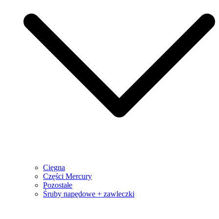
Cięgna
Części Mercury
Pozostałe
Śruby napędowe + zawleczki