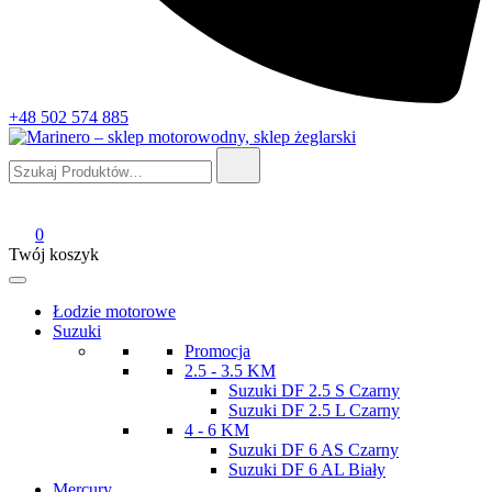
+48 502 574 885
Szukaj:
Marinero – sklep motorowodny, sklep żeglarski
Sklep motorowodny, Sklep żeglarski, części do silników,
wyposażenie łodzi motorowych, elektronika morska
0
Twój koszyk
Łodzie motorowe
Suzuki
Promocja
2.5 - 3.5 KM
Suzuki DF 2.5 S Czarny
Suzuki DF 2.5 L Czarny
4 - 6 KM
Suzuki DF 6 AS Czarny
Suzuki DF 6 AL Biały
Mercury