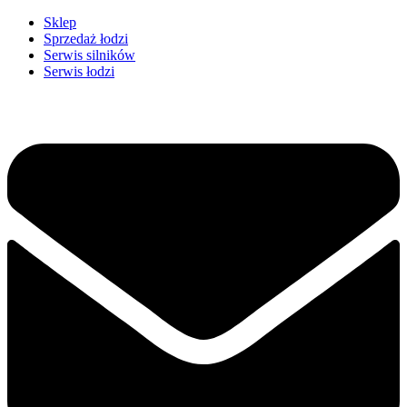
Przejdź
Sklep
do
Sprzedaż łodzi
treści
Serwis silników
Serwis łodzi